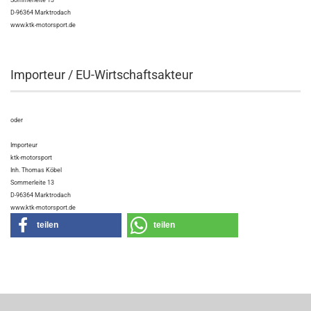
Sommerleite 13
D-96364 Marktrodach
www.ktk-motorsport.de
Importeur / EU-Wirtschaftsakteur
oder
Importeur
ktk-motorsport
Inh. Thomas Köbel
Sommerleite 13
D-96364 Marktrodach
www.ktk-motorsport.de
teilen
teilen