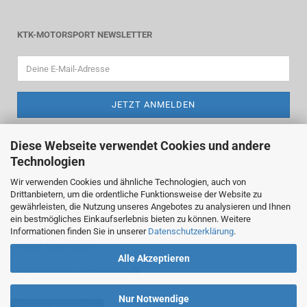
KTK-MOTORSPORT NEWSLETTER
Diese Webseite verwendet Cookies und andere
Technologien
Wir verwenden Cookies und ähnliche Technologien, auch von
ktk-motorsport
Drittanbietern, um die ordentliche Funktionsweise der Website zu
gewährleisten, die Nutzung unseres Angebotes zu analysieren und Ihnen
Inhaber Thomas Köbel
ein bestmögliches Einkaufserlebnis bieten zu können. Weitere
Informationen finden Sie in unserer
Datenschutzerklärung
.
Sommerleite 13
D-96364 Marktrodach
Alle Akzeptieren
E-Mail: info@ktk-motorsport.de
Nur Notwendige