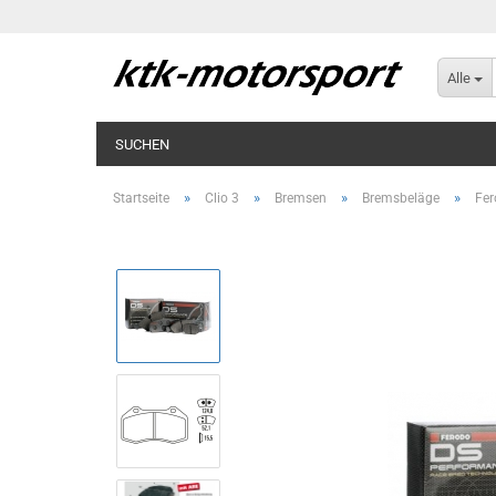
Alle
SUCHEN
»
»
»
»
Startseite
Clio 3
Bremsen
Bremsbeläge
Fer