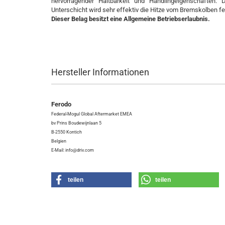
hervorragender Haltbarkeit und Handlingeigenschaften.
Unterschicht wird sehr effektiv die Hitze vom Bremskolben fe
Dieser Belag besitzt eine Allgemeine Betriebserlaubnis.
Hersteller Informationen
Ferodo
Federal-Mogul Global Aftermarket EMEA
bv Prins Boudewijnlaan 5
B-2550 Kontich
Belgien
E-Mail: info@driv.com
teilen
teilen