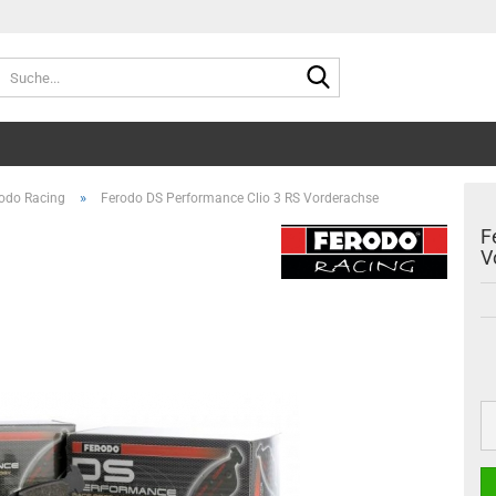
Suche...
»
odo Racing
Ferodo DS Performance Clio 3 RS Vorderachse
F
V