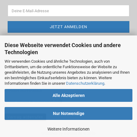
Diese Webseite verwendet Cookies und andere
Technologien
Wir verwenden Cookies und ähnliche Technologien, auch von
ktk-motorsport
Drittanbietern, um die ordentliche Funktionsweise der Website zu
gewährleisten, die Nutzung unseres Angebotes zu analysieren und Ihnen
Inhaber Thomas Köbel
ein bestmögliches Einkaufserlebnis bieten zu können. Weitere
Informationen finden Sie in unserer
Datenschutzerklärung
.
Sommerleite 13
D-96364 Marktrodach
Alle Akzeptieren
E-Mail: info@ktk-motorsport.de
Nur Notwendige
Vertrag widerrufen
Weitere Informationen
Webshop
by Gambio.de © 2026