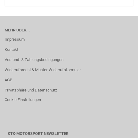
MEHR ÜBER...
Impressum
Kontakt
Versand- & Zahlungsbedingungen
Widerrufsrecht & Muster-Widerrufsformular
AGB
Privatsphäre und Datenschutz
Cookie Einstellungen
KTK-MOTORSPORT NEWSLETTER