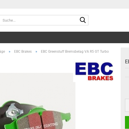
Suche...
»
»
äge
EBC Brakes
EBC Greenstuff Bremsbelag VA R5 GT Turbo
E