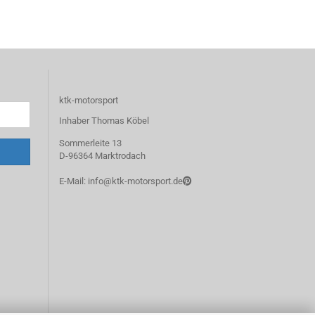
ktk-motorsport
Inhaber Thomas Köbel
Sommerleite 13
D-96364 Marktrodach
E-Mail: info@ktk-motorsport.de