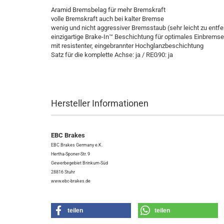
Aramid Bremsbelag für mehr Bremskraft
volle Bremskraft auch bei kalter Bremse
wenig und nicht aggressiver Bremsstaub (sehr leicht zu entf
einzigartige Brake-In™ Beschichtung für optimales Einbrems
mit resistenter, eingebrannter Hochglanzbeschichtung
Satz für die komplette Achse: ja / REG90: ja
Hersteller Informationen
EBC Brakes
EBC Brakes Germany e.K.
Hertha-Sponer-Str. 9
Gewerbegebiet Brinkum-Süd
28816 Stuhr
www.ebc-brakes.de
teilen
teilen