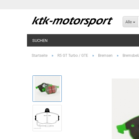
Alle
SUCHEN
»
»
»
Startseite
R5 GT Turbo / GTE
Bremsen
Bremsbel