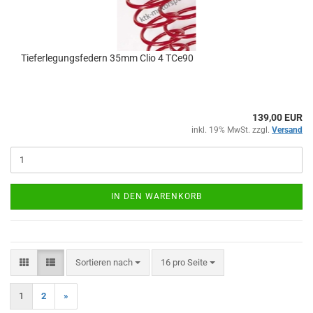
Tieferlegungsfedern 35mm Clio 4 TCe90
139,00 EUR
inkl. 19% MwSt. zzgl.
Versand
IN DEN WARENKORB
Sortieren nach
pro Seite
Sortieren nach
16 pro Seite
1
2
»