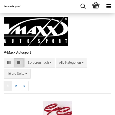
V-Maxx Autosport
Sortieren nach
Sortieren nach
Alle Kategorien
pro Seite
16 pro Seite
1
2
»